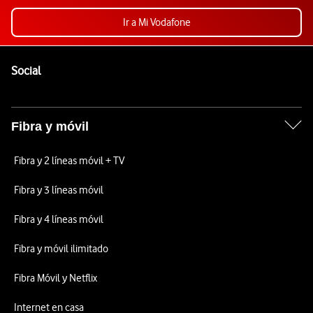
Ir a Mi Vodafone
Pie de página de Vodafone
Enlaces a las redes sociales de Vodafone
Social
Fibra y móvil
Fibra y 2 líneas móvil + TV
Fibra y 3 líneas móvil
Fibra y 4 líneas móvil
Fibra y móvil ilimitado
Fibra Móvil y Netflix
Internet en casa