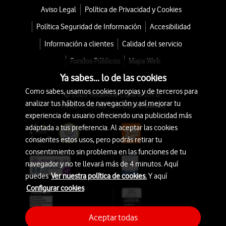
Aviso Legal
Política de Privacidad y Cookies
Política Seguridad de Información
Accesibilidad
Información a clientes
Calidad del servicio
Fondos Públicos
Mapa Web
Ya sabes... lo de las cookies
Como sabes, usamos cookies propias y de terceros para
© 2026 Vodafone España S.A.U.
analizar tus hábitos de navegación y así mejorar tu
Avda. América 115, 28042 Madrid
experiencia de usuario ofreciendo una publicidad más
adaptada a tus preferencia. Al aceptar las cookies
consientes estos usos, pero podrás retirar tu
consentimiento sin problema en las funciones de tu
navegador y no te llevará más de 4 minutos. Aquí
puedes
Ver nuestra política de cookies.
Y aquí
Configurar cookies
Aceptar todas