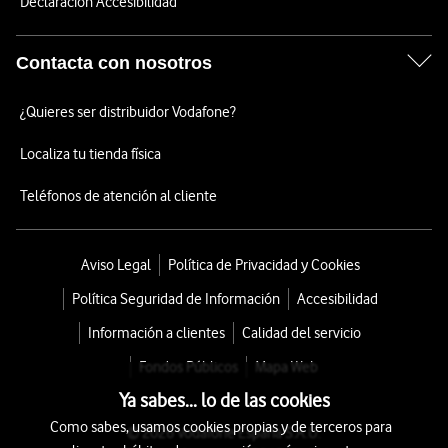
Declaración Accesibilidad
Contacta con nosotros
¿Quieres ser distribuidor Vodafone?
Localiza tu tienda física
Teléfonos de atención al cliente
Aviso Legal
Política de Privacidad y Cookies
Política Seguridad de Información
Accesibilidad
Información a clientes
Calidad del servicio
Fondos Públicos
Mapa Web
Ya sabes... lo de las cookies
Como sabes, usamos cookies propias y de terceros para
© 2026 Vodafone España S.A.U.