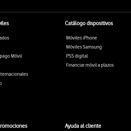
iles
Catálogo dispositivos
tados
Móviles iPhone
Móviles Samsung
epago Móvil
PS5 digital
Financiar móvil a plazos
nternacionales
o
promociones
Ayuda al cliente