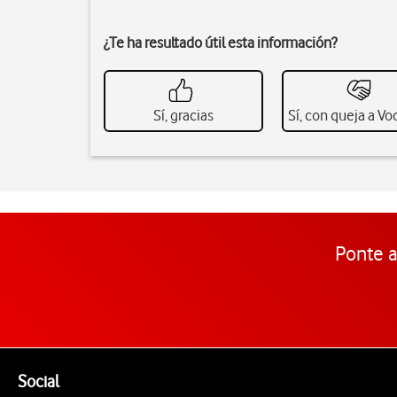
¿Te ha resultado útil esta información?
Sí, gracias
Sí, con queja a V
Ponte a
Pie de página de Vodafone
Enlaces a las redes sociales de Vodafone
Social