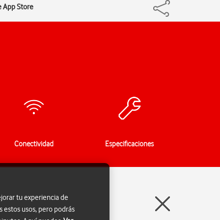
de App Store
Conectividad
Especificaciones
jorar tu experiencia de
s estos usos, pero podrás