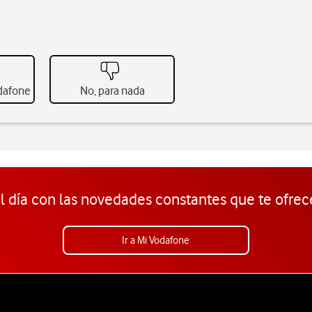
odafone
No, para nada
l día con las novedades constantes que te ofrec
Ir a Mi Vodafone