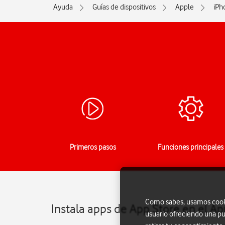
Ayuda
Guías de dispositivos
Apple
iPh
Primeros pasos
Funciones principales
Como sabes, usamos cookie
Instala apps de App Store en el Ap
usuario ofreciendo una pu