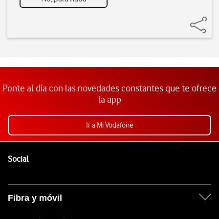
Ponte al día con las novedades constantes que te ofrece
la app
Ir a Mi Vodafone
Pie de página de Vodafone
Enlaces a las redes sociales de Vodafone
Social
Fibra y móvil