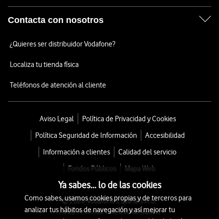
Contacta con nosotros
¿Quieres ser distribuidor Vodafone?
Localiza tu tienda física
Teléfonos de atención al cliente
Aviso Legal
Política de Privacidad y Cookies
Política Seguridad de Información
Accesibilidad
Información a clientes
Calidad del servicio
Fondos Públicos
Mapa Web
Ya sabes... lo de las cookies
Como sabes, usamos cookies propias y de terceros para
© 2026 Vodafone España S.A.U.
analizar tus hábitos de navegación y así mejorar tu
Avda. América 115, 28042 Madrid