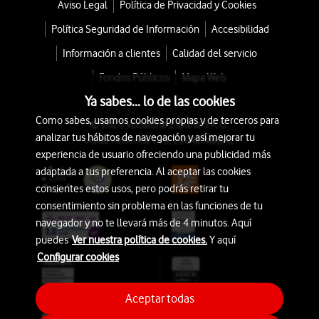
Aviso Legal
Política de Privacidad y Cookies
Política Seguridad de Información
Accesibilidad
Información a clientes
Calidad del servicio
Fondos Públicos
Mapa Web
Ya sabes... lo de las cookies
Como sabes, usamos cookies propias y de terceros para
© 2026 Vodafone España S.A.U.
analizar tus hábitos de navegación y así mejorar tu
Avda. América 115, 28042 Madrid
experiencia de usuario ofreciendo una publicidad más
adaptada a tus preferencia. Al aceptar las cookies
consientes estos usos, pero podrás retirar tu
consentimiento sin problema en las funciones de tu
navegador y no te llevará más de 4 minutos. Aquí
puedes
Ver nuestra política de cookies.
Y aquí
Configurar cookies
Aceptar todas