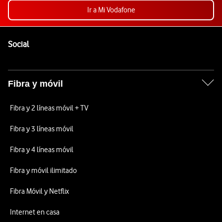
Ir a Mi Vodafone
Pie de página de Vodafone
Enlaces a las redes sociales de Vodafone
Social
Fibra y móvil
Fibra y 2 líneas móvil + TV
Fibra y 3 líneas móvil
Fibra y 4 líneas móvil
Fibra y móvil ilimitado
Fibra Móvil y Netflix
Internet en casa