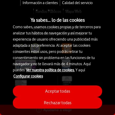
Información a clientes
Calidad del servicio
Fondos Públicos
Mapa Web
Ya sabes... lo de las cookies
Como sabes, usamos cookies propias y de terceros para
© 2026 Vodafone España S.A.U.
analizar tus hábitos de navegación y así mejorar tu
Avda. América 115, 28042 Madrid
experiencia de usuario ofreciendo una publicidad más
adaptada a tus preferencia. Al aceptar las cookies
consientes estos usos, pero podrás retirar tu
consentimiento sin problema en las funciones de tu
navegador y no te llevará más de 4 minutos. Aquí
puedes
Ver nuestra política de cookies.
Y aquí
Configurar cookies
Aceptar todas
Rechazar todas
Ayúdame a elegir