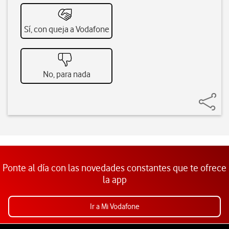
Sí, con queja a Vodafone
No, para nada
Ponte al día con las novedades constantes que te ofrece
la app
Ir a Mi Vodafone
Pie de página de Vodafone