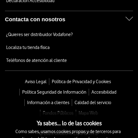
Declaración Accesibilidad
Contacta con nosotros
¿Quieres ser distribuidor Vodafone?
Localiza tu tienda física
Teléfonos de atención al cliente
Aviso Legal
Política de Privacidad y Cookies
Política Seguridad de Información
Accesibilidad
Información a clientes
Calidad del servicio
Fondos Públicos
Mapa Web
Ya sabes... lo de las cookies
Como sabes, usamos cookies propias y de terceros para
© 2026 Vodafone España S.A.U.