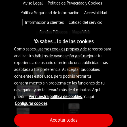
Aviso Legal
Política de Privacidad y Cookies
Política Seguridad de Información
Accesibilidad
Información a clientes
Calidad del servicio
Fondos Públicos
Mapa Web
Ya sabes... lo de las cookies
Como sabes, usamos cookies propias y de terceros para
© 2026 Vodafone España S.A.U.
analizar tus hábitos de navegación y así mejorar tu
Avda. América 115, 28042 Madrid
experiencia de usuario ofreciendo una publicidad más
adaptada a tus preferencia. Al aceptar las cookies
consientes estos usos, pero podrás retirar tu
consentimiento sin problema en las funciones de tu
navegador y no te llevará más de 4 minutos. Aquí
puedes
Ver nuestra política de cookies.
Y aquí
Configurar cookies
Aceptar todas