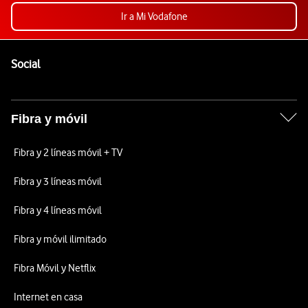
Ir a Mi Vodafone
Pie de página de Vodafone
Enlaces a las redes sociales de Vodafone
Social
Fibra y móvil
Fibra y 2 líneas móvil + TV
Fibra y 3 líneas móvil
Fibra y 4 líneas móvil
Fibra y móvil ilimitado
Fibra Móvil y Netflix
Internet en casa