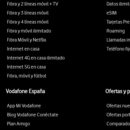
Fibra y 2 líneas móvil + TV
Datos ilimi
Fibra y 3 líneas móvil
eSIM
Fibra y 4 líneas móvil
Tarjetas Pr
Fibra y móvil ilimitado
Roaming
Fibra Móvil y Netflix
Llamadas i
Internet en casa
Teléfono fij
Internet 4G en casa ilimitado
Internet 5G en casa
Fibra, móvil y fútbol
Vodafone España
Ofertas y 
App Mi Vodafone
Ofertas nue
Blog Vodafone Conéctate
Ofertas por
Plan Amigo
Comparador 