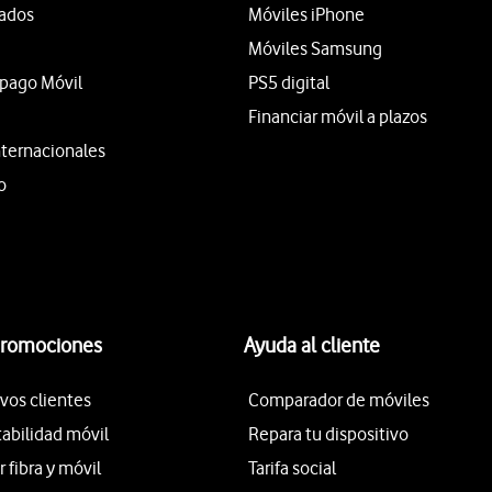
tados
Móviles iPhone
Móviles Samsung
epago Móvil
PS5 digital
Financiar móvil a plazos
nternacionales
o
promociones
Ayuda al cliente
vos clientes
Comparador de móviles
tabilidad móvil
Repara tu dispositivo
fibra y móvil
Tarifa social