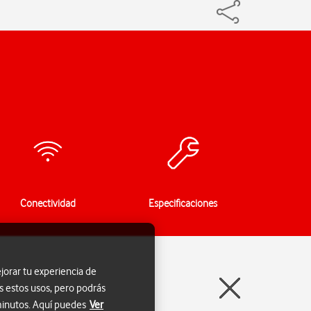
Conectividad
Especificaciones
jorar tu experiencia de
s estos usos, pero podrás
 minutos. Aquí puedes
Ver