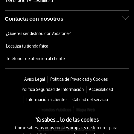
Declaración Accesibilidad
Contacta con nosotros
¿Quieres ser distribuidor Vodafone?
Localiza tu tienda física
Teléfonos de atención al cliente
Aviso Legal
Política de Privacidad y Cookies
Política Seguridad de Información
Accesibilidad
Información a clientes
Calidad del servicio
Fondos Públicos
Mapa Web
Ya sabes... lo de las cookies
Como sabes, usamos cookies propias y de terceros para
© 2026 Vodafone España S.A.U.