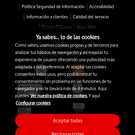
Política Seguridad de Información
Accesibilidad
Información a clientes
Calidad del servicio
Fondos Públicos
Mapa Web
Ya sabes... lo de las cookies
Como sabes, usamos cookies propias y de terceros para
© 2026 Vodafone España S.A.U.
analizar tus hábitos de navegación y así mejorar tu
Avda. América 115, 28042 Madrid
experiencia de usuario ofreciendo una publicidad más
adaptada a tus preferencia. Al aceptar las cookies
consientes estos usos, pero podrás retirar tu
consentimiento sin problema en las funciones de tu
navegador y no te llevará más de 4 minutos. Aquí
puedes
Ver nuestra política de cookies.
Y aquí
Configurar cookies
Aceptar todas
Rechazar todas