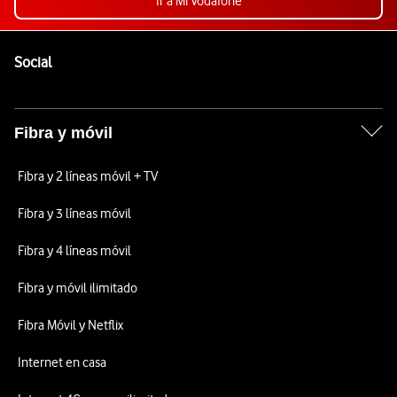
Ir a Mi Vodafone
Pie de página de Vodafone
Enlaces a las redes sociales de Vodafone
Social
Fibra y móvil
Fibra y 2 líneas móvil + TV
Fibra y 3 líneas móvil
Fibra y 4 líneas móvil
Fibra y móvil ilimitado
Fibra Móvil y Netflix
Internet en casa