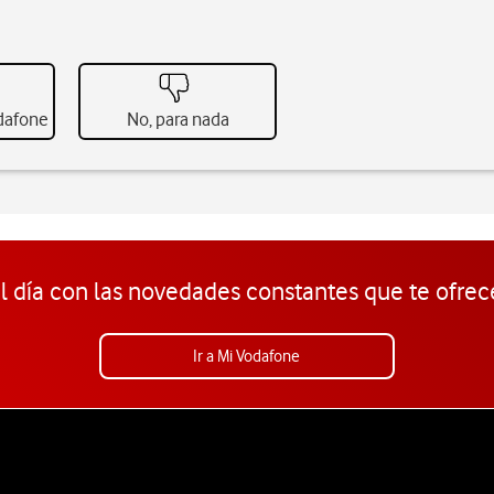
odafone
No, para nada
l día con las novedades constantes que te ofrec
Ir a Mi Vodafone