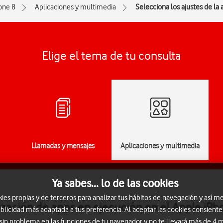
one 8
Aplicaciones y multimedia
Selecciona los ajustes de la
Elige el tema de tu consulta
Llamadas y mensajes
Aplicaciones y multimedia
Ya sabes... lo de las cookies
s propias y de terceros para analizar tus hábitos de navegación y así me
lización de apps en ejecución en el Apple iPh
blicidad más adaptada a tus preferencia. Al aceptar las cookies consiente
 sin problema en las funciones de tu navegador y no te llevará más de 4