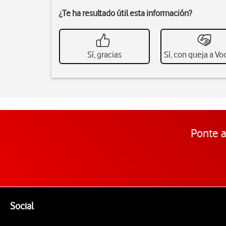
¿Te ha resultado útil esta información?
Sí, gracias
Sí, con queja a V
Ponte a
Pie de página de Vodafone
Enlaces a las redes sociales de Vodafone
Social