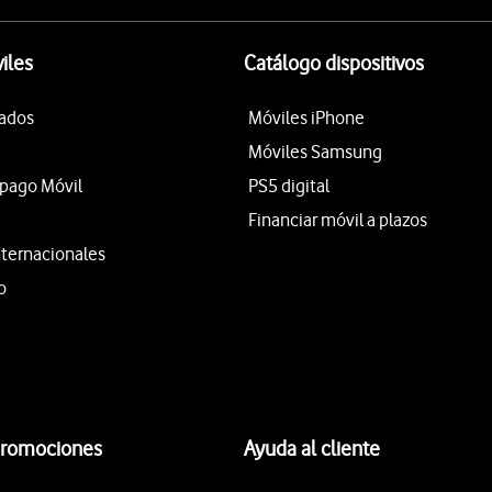
iles
Catálogo dispositivos
tados
Móviles iPhone
Móviles Samsung
epago Móvil
PS5 digital
Financiar móvil a plazos
nternacionales
o
promociones
Ayuda al cliente