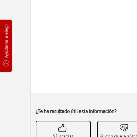
Ayúdame a elegir
¿Te ha resultado útil esta información?
Sí, gracias
Sí, con queja a V