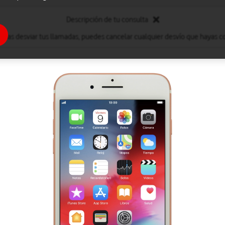
Descripción de tu consulta
eseas desviar tus llamadas, puedes cancelar cualquier desvío que hayas c