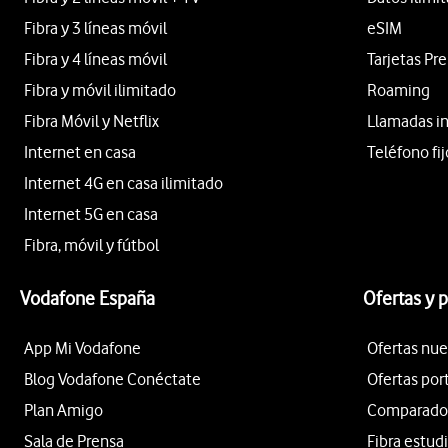
Fibra y 3 líneas móvil
eSIM
Fibra y 4 líneas móvil
Tarjetas Pr
Fibra y móvil ilimitado
Roaming
Fibra Móvil y Netflix
Llamadas i
Internet en casa
Teléfono fij
Internet 4G en casa ilimitado
Internet 5G en casa
Fibra, móvil y fútbol
Vodafone España
Ofertas y 
App Mi Vodafone
Ofertas nue
Blog Vodafone Conéctate
Ofertas por
Plan Amigo
Comparador 
Sala de Prensa
Fibra estud