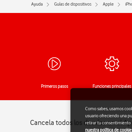
Ayuda
Guías de dispositivos
Apple
iPh
Primeros pasos
Funciones principales
Como sabes, usamos cookie
usuario ofreciendo una pu
Cancela todos los desvíos en el Ap
retirar tu consentimiento
nuestra política de cookie