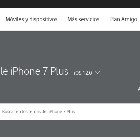
da e idioma
Móviles y dispositivos
Más servicios
Plan Amigo
fone TV
Móviles
Alianza Vodafone e Iberdrola
il 5G
Imagen y Sonido
Servicios avanzados
tura
Ver todos
le iPhone 7 Plus
iOS 12.0
dencias