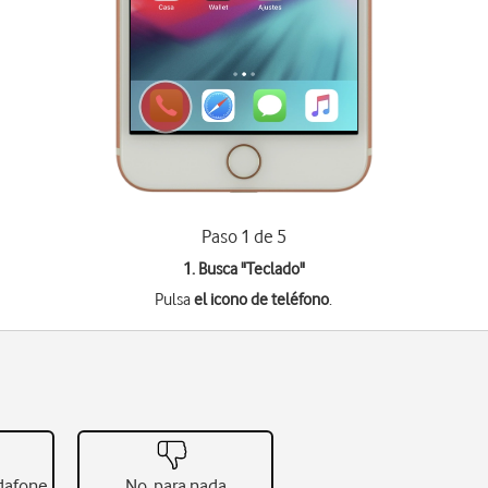
Paso 1 de 5
1. Busca "
Teclado
"
Pulsa
el icono de teléfono
.
odafone
No, para nada