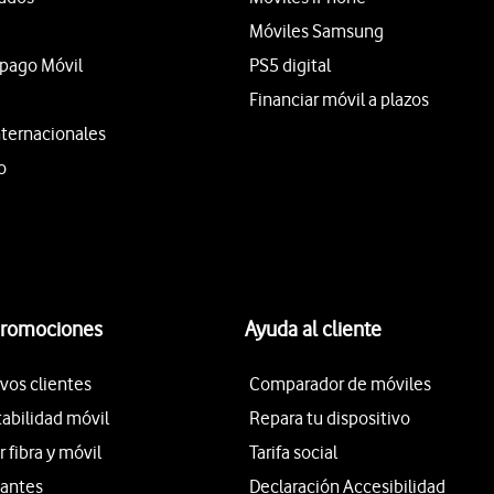
Móviles Samsung
epago Móvil
PS5 digital
Financiar móvil a plazos
nternacionales
o
promociones
Ayuda al cliente
vos clientes
Comparador de móviles
tabilidad móvil
Repara tu dispositivo
fibra y móvil
Tarifa social
iantes
Declaración Accesibilidad