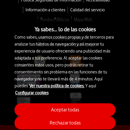
Política Seguridad de Información
Accesibilidad
Información a clientes
Calidad del servicio
Fondos Públicos
Mapa Web
Ya sabes... lo de las cookies
Como sabes, usamos cookies propias y de terceros para
© 2026 Vodafone España S.A.U.
analizar tus hábitos de navegación y así mejorar tu
Avda. América 115, 28042 Madrid
experiencia de usuario ofreciendo una publicidad más
adaptada a tus preferencia. Al aceptar las cookies
consientes estos usos, pero podrás retirar tu
consentimiento sin problema en las funciones de tu
navegador y no te llevará más de 4 minutos. Aquí
puedes
Ver nuestra política de cookies.
Y aquí
Configurar cookies
Aceptar todas
Rechazar todas