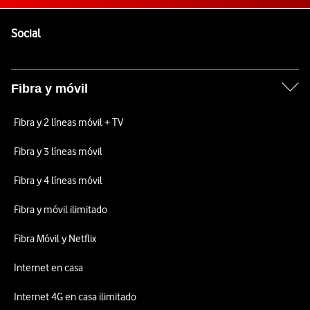
Pie de página de Vodafone
Enlaces a las redes sociales de Vodafone
Social
Fibra y móvil
Fibra y 2 líneas móvil + TV
Fibra y 3 líneas móvil
Fibra y 4 líneas móvil
Fibra y móvil ilimitado
Fibra Móvil y Netflix
Internet en casa
Internet 4G en casa ilimitado