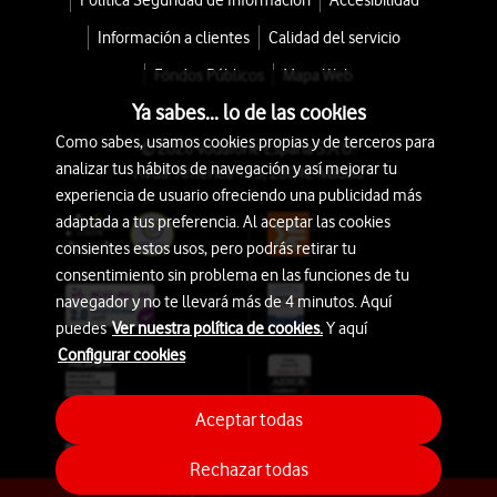
Política Seguridad de Información
Accesibilidad
Información a clientes
Calidad del servicio
Fondos Públicos
Mapa Web
Ya sabes... lo de las cookies
Como sabes, usamos cookies propias y de terceros para
© 2026 Vodafone España S.A.U.
analizar tus hábitos de navegación y así mejorar tu
Avda. América 115, 28042 Madrid
experiencia de usuario ofreciendo una publicidad más
adaptada a tus preferencia. Al aceptar las cookies
consientes estos usos, pero podrás retirar tu
consentimiento sin problema en las funciones de tu
navegador y no te llevará más de 4 minutos. Aquí
puedes
Ver nuestra política de cookies.
Y aquí
Configurar cookies
Aceptar todas
Rechazar todas