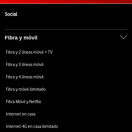
Pie de página de Vodafone
Enlaces a las redes sociales de Vodafone
Social
Fibra y móvil
Fibra y 2 líneas móvil + TV
Fibra y 3 líneas móvil
Fibra y 4 líneas móvil
Fibra y móvil ilimitado
Fibra Móvil y Netflix
Internet en casa
Internet 4G en casa ilimitado