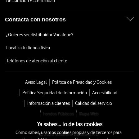
Declaración Accesibilidad
Contacta con nosotros
¿Quieres ser distribuidor Vodafone?
Localiza tu tienda física
Teléfonos de atención al cliente
Aviso Legal
Política de Privacidad y Cookies
Política Seguridad de Información
Accesibilidad
Información a clientes
Calidad del servicio
Fondos Públicos
Mapa Web
Ya sabes... lo de las cookies
Como sabes, usamos cookies propias y de terceros para
© 2026 Vodafone España S.A.U.