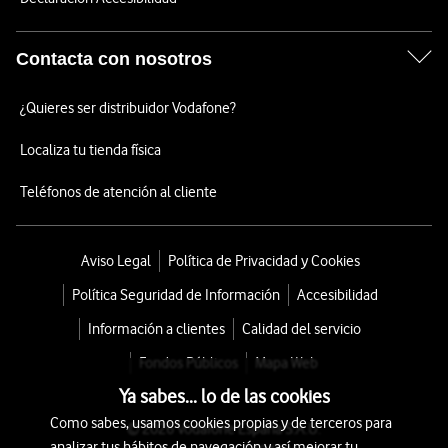
Contacta con nosotros
¿Quieres ser distribuidor Vodafone?
Localiza tu tienda física
Teléfonos de atención al cliente
Aviso Legal
Política de Privacidad y Cookies
Política Seguridad de Información
Accesibilidad
Información a clientes
Calidad del servicio
Fondos Públicos
Mapa Web
Ya sabes... lo de las cookies
Como sabes, usamos cookies propias y de terceros para
© 2026 Vodafone España S.A.U.
analizar tus hábitos de navegación y así mejorar tu