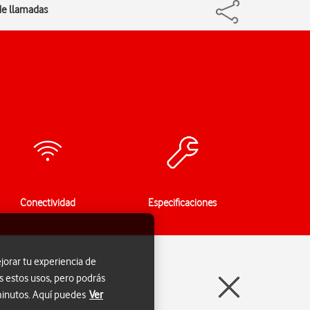
 de llamadas
Conectividad
Especificaciones
jorar tu experiencia de
s estos usos, pero podrás
 minutos. Aquí puedes
Ver