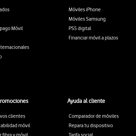
tados
Móviles iPhone
Móviles Samsung
epago Móvil
PS5 digital
Financiar móvil a plazos
nternacionales
o
promociones
Ayuda al cliente
vos clientes
Comparador de móviles
tabilidad móvil
Repara tu dispositivo
fibra y móvil
Tarifa social