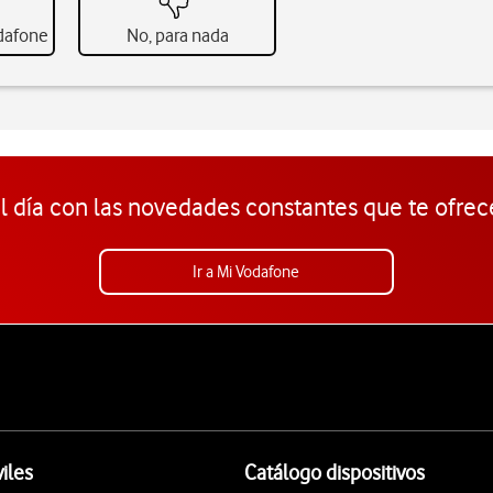
odafone
No, para nada
l día con las novedades constantes que te ofrec
Ir a Mi Vodafone
iles
Catálogo dispositivos