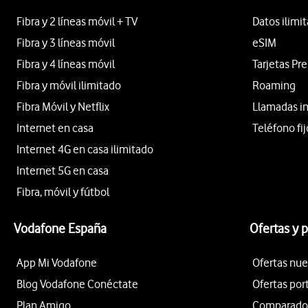
Fibra y 2 líneas móvil + TV
Datos ilimi
Fibra y 3 líneas móvil
eSIM
Fibra y 4 líneas móvil
Tarjetas Pr
Fibra y móvil ilimitado
Roaming
Fibra Móvil y Netflix
Llamadas i
Internet en casa
Teléfono fij
Internet 4G en casa ilimitado
Internet 5G en casa
Fibra, móvil y fútbol
Vodafone España
Ofertas y 
App Mi Vodafone
Ofertas nue
Blog Vodafone Conéctate
Ofertas por
Plan Amigo
Comparador 