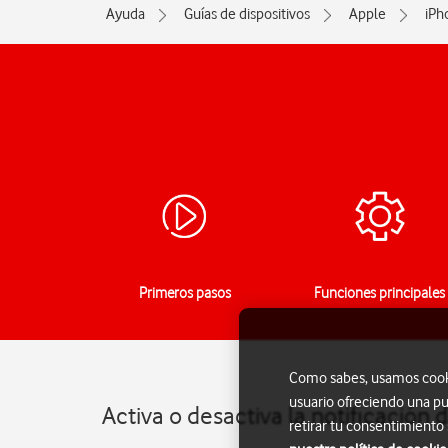
Ayuda
Guías de dispositivos
Apple
iPh
Primeros pasos
Funciones principales
Como sabes, usamos cookie
usuario ofreciendo una pu
Activa o desactiva la notificación
retirar tu consentimiento