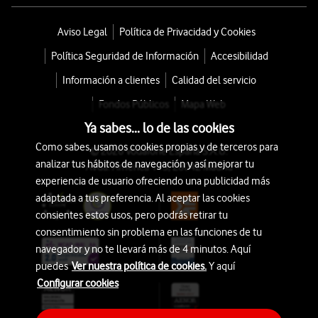
Aviso Legal
Política de Privacidad y Cookies
Política Seguridad de Información
Accesibilidad
Información a clientes
Calidad del servicio
Fondos Públicos
Mapa Web
Ya sabes... lo de las cookies
Como sabes, usamos cookies propias y de terceros para
© 2026 Vodafone España S.A.U.
analizar tus hábitos de navegación y así mejorar tu
Avda. América 115, 28042 Madrid
experiencia de usuario ofreciendo una publicidad más
adaptada a tus preferencia. Al aceptar las cookies
consientes estos usos, pero podrás retirar tu
consentimiento sin problema en las funciones de tu
navegador y no te llevará más de 4 minutos. Aquí
puedes
Ver nuestra política de cookies.
Y aquí
Configurar cookies