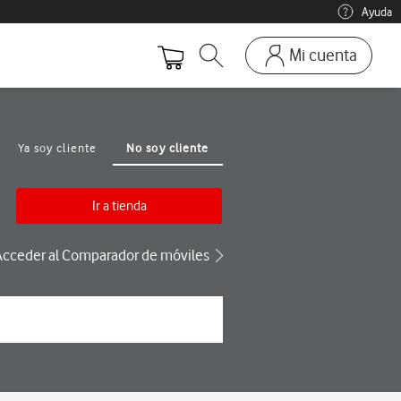
Ayuda
Mi cuenta
Abrir buscador. Abre en ve
Ir a la pagina acces
Mi Vodafone
Móviles y dispositivos
Ya soy cliente
No soy cliente
Añadir línea adicional
Mis facturas
Ir a tienda
Mis pedidos
Acceder al Comparador de móviles
Recargas