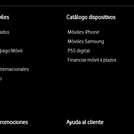
iles
Catálogo dispositivos
tados
Móviles iPhone
Móviles Samsung
epago Móvil
PS5 digital
Financiar móvil a plazos
nternacionales
o
promociones
Ayuda al cliente