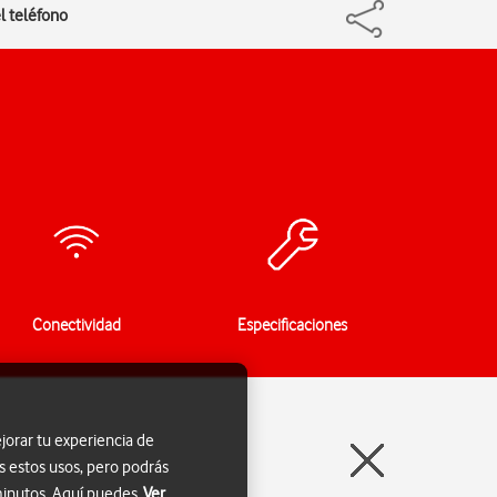
el teléfono
Conectividad
Especificaciones
jorar tu experiencia de
s estos usos, pero podrás
 minutos. Aquí puedes
Ver