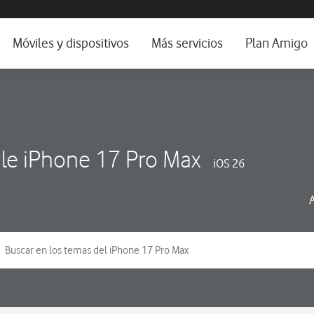
da e idioma
Móviles y dispositivos
Más servicios
Plan Amigo
fone TV
Móviles
Alianza Vodafone e Iberdrola
il 5G
Imagen y Sonido
Servicios avanzados
tura
Ver todos
le iPhone 17 Pro Max
iOS 26
dencias