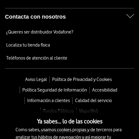
Contacta con nosotros
¿Quieres ser distribuidor Vodafone?
Localiza tu tienda física
Teléfonos de atención al cliente
Aviso Legal
Política de Privacidad y Cookies
Política Seguridad de Información
Accesibilidad
Información a clientes
Calidad del servicio
Fondos Públicos
Mapa Web
Ya sabes... lo de las cookies
Como sabes, usamos cookies propias y de terceros para
© 2026 Vodafone España S.A.U.
analizar tus hábitos de navegación y así mejorar tu
Avda. América 115, 28042 Madrid