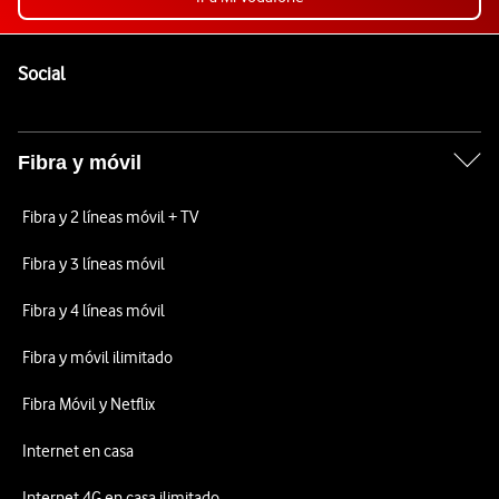
Pie de página de Vodafone
Enlaces a las redes sociales de Vodafone
Social
Fibra y móvil
Fibra y 2 líneas móvil + TV
Fibra y 3 líneas móvil
Fibra y 4 líneas móvil
Fibra y móvil ilimitado
Fibra Móvil y Netflix
Internet en casa
Internet 4G en casa ilimitado