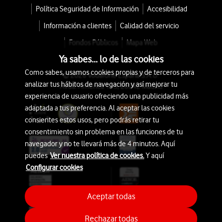
Política Seguridad de Información
Accesibilidad
Información a clientes
Calidad del servicio
Fondos Públicos
Mapa Web
Ya sabes... lo de las cookies
Como sabes, usamos cookies propias y de terceros para
© 2026 Vodafone España S.A.U.
analizar tus hábitos de navegación y así mejorar tu
Avda. América 115, 28042 Madrid
experiencia de usuario ofreciendo una publicidad más
adaptada a tus preferencia. Al aceptar las cookies
consientes estos usos, pero podrás retirar tu
consentimiento sin problema en las funciones de tu
navegador y no te llevará más de 4 minutos. Aquí
puedes
Ver nuestra política de cookies.
Y aquí
Configurar cookies
Aceptar todas
Rechazar todas