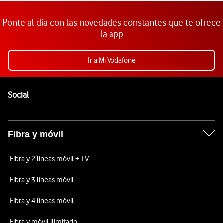
Ponte al día con las novedades constantes que te ofrece
la app
Ir a Mi Vodafone
Pie de página de Vodafone
Enlaces a las redes sociales de Vodafone
Social
Fibra y móvil
Fibra y 2 líneas móvil + TV
Fibra y 3 líneas móvil
Fibra y 4 líneas móvil
Fibra y móvil ilimitado