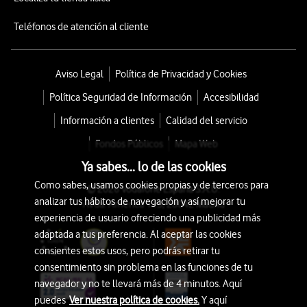
Teléfonos de atención al cliente
Aviso Legal
Política de Privacidad y Cookies
Política Seguridad de Información
Accesibilidad
Información a clientes
Calidad del servicio
Fondos Públicos
Mapa Web
Ya sabes... lo de las cookies
Como sabes, usamos cookies propias y de terceros para
© 2026 Vodafone España S.A.U.
analizar tus hábitos de navegación y así mejorar tu
Avda. América 115, 28042 Madrid
experiencia de usuario ofreciendo una publicidad más
adaptada a tus preferencia. Al aceptar las cookies
consientes estos usos, pero podrás retirar tu
consentimiento sin problema en las funciones de tu
navegador y no te llevará más de 4 minutos. Aquí
puedes
Ver nuestra política de cookies.
Y aquí