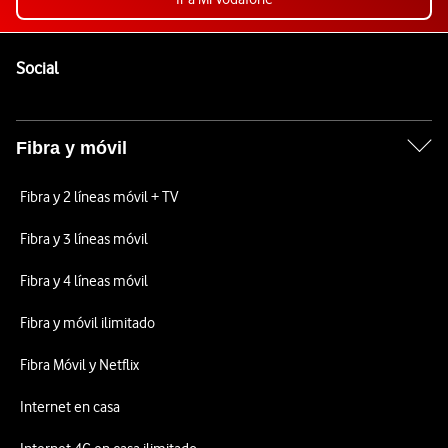
Pie de página de Vodafone
Enlaces a las redes sociales de Vodafone
Social
Fibra y móvil
Fibra y 2 líneas móvil + TV
Fibra y 3 líneas móvil
Fibra y 4 líneas móvil
Fibra y móvil ilimitado
Fibra Móvil y Netflix
Internet en casa