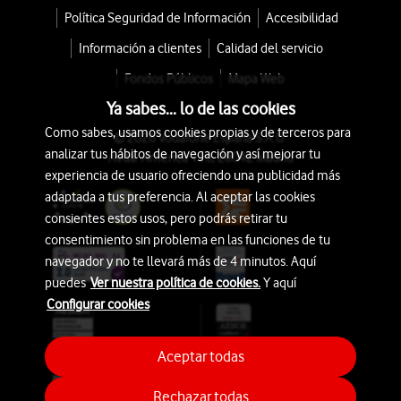
Política Seguridad de Información
Accesibilidad
Información a clientes
Calidad del servicio
Fondos Públicos
Mapa Web
Ya sabes... lo de las cookies
Como sabes, usamos cookies propias y de terceros para
© 2026 Vodafone España S.A.U.
analizar tus hábitos de navegación y así mejorar tu
Avda. América 115, 28042 Madrid
experiencia de usuario ofreciendo una publicidad más
adaptada a tus preferencia. Al aceptar las cookies
consientes estos usos, pero podrás retirar tu
consentimiento sin problema en las funciones de tu
navegador y no te llevará más de 4 minutos. Aquí
puedes
Ver nuestra política de cookies.
Y aquí
Configurar cookies
Aceptar todas
Rechazar todas