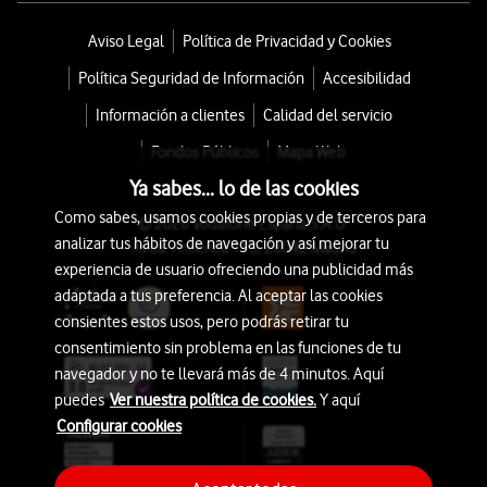
Aviso Legal
Política de Privacidad y Cookies
Política Seguridad de Información
Accesibilidad
Información a clientes
Calidad del servicio
Fondos Públicos
Mapa Web
Ya sabes... lo de las cookies
Como sabes, usamos cookies propias y de terceros para
© 2026 Vodafone España S.A.U.
analizar tus hábitos de navegación y así mejorar tu
Avda. América 115, 28042 Madrid
experiencia de usuario ofreciendo una publicidad más
adaptada a tus preferencia. Al aceptar las cookies
consientes estos usos, pero podrás retirar tu
consentimiento sin problema en las funciones de tu
navegador y no te llevará más de 4 minutos. Aquí
puedes
Ver nuestra política de cookies.
Y aquí
Configurar cookies