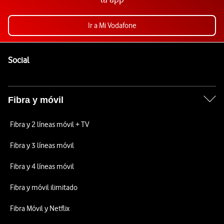
Ir a Mi Vodafone
Pie de página de Vodafone
Enlaces a las redes sociales de Vodafone
Social
Fibra y móvil
Fibra y 2 líneas móvil + TV
Fibra y 3 líneas móvil
Fibra y 4 líneas móvil
Fibra y móvil ilimitado
Fibra Móvil y Netflix