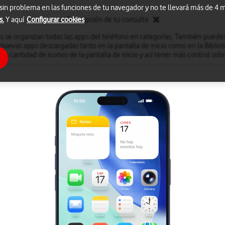
 sin problema en las funciones de tu navegador y no te llevará más de 4
s.
Y aquí
Configurar cookies
Descripción de tu consulta
ps se organizan todas las apps del teléfono en categorías. También puedes
 nuevas apps descargadas tanto en la pantalla de inicio como en la Bibli
 la cantidad de iconos de la pantalla de inicio y así tener más control sobr