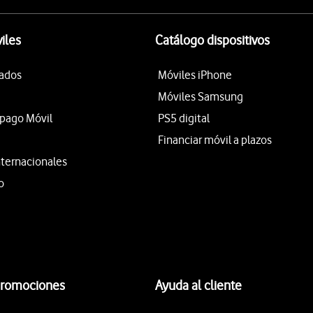
iles
Catálogo dispositivos
tados
Móviles iPhone
Móviles Samsung
epago Móvil
PS5 digital
Financiar móvil a plazos
nternacionales
o
promociones
Ayuda al cliente