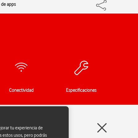
a de apps
Conectividad
Especificaciones
jorar tu experiencia de
s estos usos, pero podrás