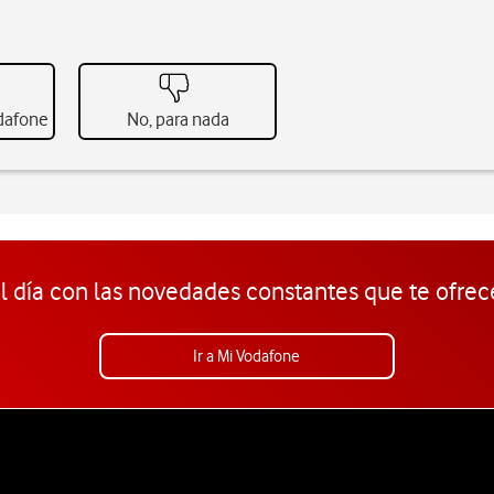
odafone
No, para nada
l día con las novedades constantes que te ofrec
Ir a Mi Vodafone