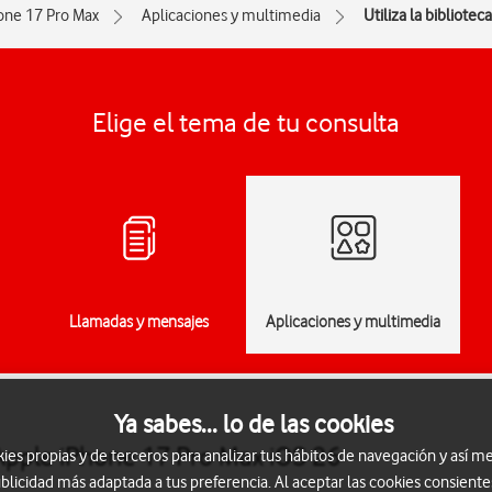
one 17 Pro Max
Aplicaciones y multimedia
Utiliza la bibliotec
Elige el tema de tu consulta
Llamadas y mensajes
Aplicaciones y multimedia
Ya sabes... lo de las cookies
l Apple iPhone 17 Pro Max iOS 26
s propias y de terceros para analizar tus hábitos de navegación y así me
blicidad más adaptada a tus preferencia. Al aceptar las cookies consiente