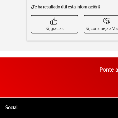
¿Te ha resultado útil esta información?
Sí, gracias
Sí, con queja a V
Ponte a
Pie de página de Vodafone
Enlaces a las redes sociales de Vodafone
Social