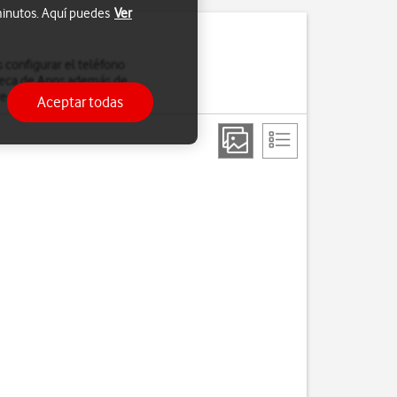
 minutos. Aquí puedes
Ver
 configurar el teléfono
oteca de Apps además de
e ellos.
Aceptar todas