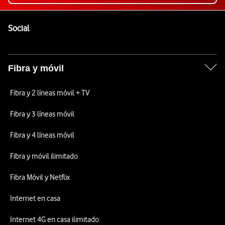
Pie de página de Vodafone
Enlaces a las redes sociales de Vodafone
Social
Fibra y móvil
Fibra y 2 líneas móvil + TV
Fibra y 3 líneas móvil
Fibra y 4 líneas móvil
Fibra y móvil ilimitado
Fibra Móvil y Netflix
Internet en casa
Internet 4G en casa ilimitado