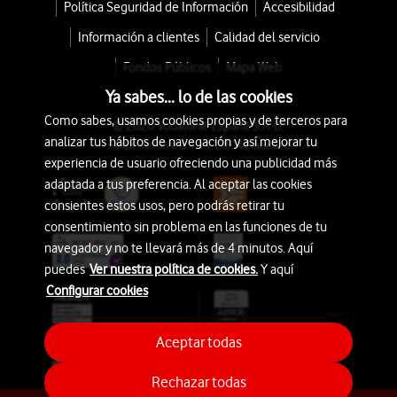
Política Seguridad de Información
Accesibilidad
Información a clientes
Calidad del servicio
Fondos Públicos
Mapa Web
Ya sabes... lo de las cookies
Como sabes, usamos cookies propias y de terceros para
© 2026 Vodafone España S.A.U.
analizar tus hábitos de navegación y así mejorar tu
Avda. América 115, 28042 Madrid
experiencia de usuario ofreciendo una publicidad más
adaptada a tus preferencia. Al aceptar las cookies
consientes estos usos, pero podrás retirar tu
consentimiento sin problema en las funciones de tu
navegador y no te llevará más de 4 minutos. Aquí
puedes
Ver nuestra política de cookies.
Y aquí
Configurar cookies
Aceptar todas
Rechazar todas