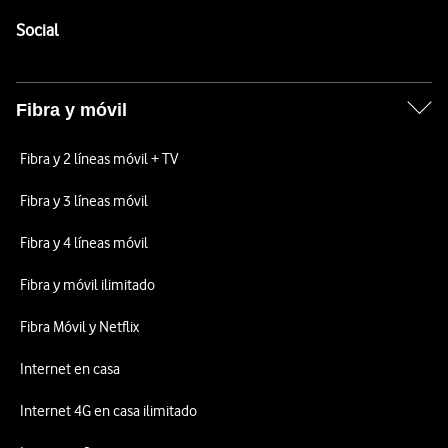
Pie de página de Vodafone
Enlaces a las redes sociales de Vodafone
Social
Fibra y móvil
Fibra y 2 líneas móvil + TV
Fibra y 3 líneas móvil
Fibra y 4 líneas móvil
Fibra y móvil ilimitado
Fibra Móvil y Netflix
Internet en casa
Internet 4G en casa ilimitado