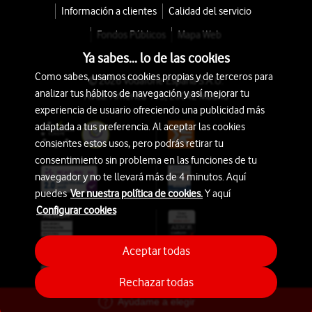
Información a clientes
Calidad del servicio
Fondos Públicos
Mapa Web
Ya sabes... lo de las cookies
Como sabes, usamos cookies propias y de terceros para
© 2026 Vodafone España S.A.U.
analizar tus hábitos de navegación y así mejorar tu
Avda. América 115, 28042 Madrid
experiencia de usuario ofreciendo una publicidad más
adaptada a tus preferencia. Al aceptar las cookies
consientes estos usos, pero podrás retirar tu
consentimiento sin problema en las funciones de tu
navegador y no te llevará más de 4 minutos. Aquí
puedes
Ver nuestra política de cookies.
Y aquí
Configurar cookies
Aceptar todas
Rechazar todas
Ayúdame a elegir