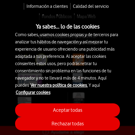
Información a clientes
Calidad del servicio
Fondos Públicos
Mapa Web
Ya sabes... lo de las cookies
Como sabes, usamos cookies propias y de terceros para
© 2026 Vodafone España S.A.U.
analizar tus hábitos de navegación y así mejorar tu
Avda. América 115, 28042 Madrid
experiencia de usuario ofreciendo una publicidad más
adaptada a tus preferencia. Al aceptar las cookies
consientes estos usos, pero podrás retirar tu
consentimiento sin problema en las funciones de tu
navegador y no te llevará más de 4 minutos. Aquí
puedes
Ver nuestra política de cookies.
Y aquí
Configurar cookies
Aceptar todas
Rechazar todas
Ayúdame a elegir