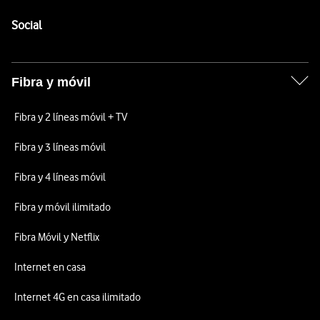
Pie de página de Vodafone
Enlaces a las redes sociales de Vodafone
Social
Fibra y móvil
Fibra y 2 líneas móvil + TV
Fibra y 3 líneas móvil
Fibra y 4 líneas móvil
Fibra y móvil ilimitado
Fibra Móvil y Netflix
Internet en casa
Internet 4G en casa ilimitado