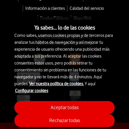
Información a clientes
Calidad del servicio
Fondos Públicos
Mapa Web
Ya sabes... lo de las cookies
Como sabes, usamos cookies propias y de terceros para
© 2026 Vodafone España S.A.U.
analizar tus hábitos de navegación y así mejorar tu
Avda. América 115, 28042 Madrid
experiencia de usuario ofreciendo una publicidad más
adaptada a tus preferencia. Al aceptar las cookies
consientes estos usos, pero podrás retirar tu
consentimiento sin problema en las funciones de tu
navegador y no te llevará más de 4 minutos. Aquí
puedes
Ver nuestra política de cookies.
Y aquí
Configurar cookies
Aceptar todas
Rechazar todas
Ayúdame a elegir