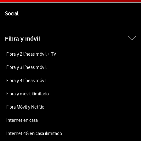
Pie de página de Vodafone
Enlaces a las redes sociales de Vodafone
Social
Fibra y móvil
Fibra y 2 líneas móvil + TV
Fibra y 3 líneas móvil
Fibra y 4 líneas móvil
Fibra y móvil ilimitado
Fibra Móvil y Netflix
Internet en casa
Internet 4G en casa ilimitado