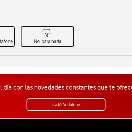
odafone
No, para nada
l día con las novedades constantes que te ofrec
Ir a Mi Vodafone