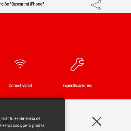
unción "Buscar mi iPhone"
Conectividad
Especificaciones
jorar tu experiencia de
 18
s estos usos, pero podrás