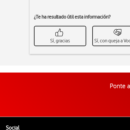
¿Te ha resultado útil esta información?
Sí, gracias
Sí, con queja a V
Ponte a
Pie de página de Vodafone
Enlaces a las redes sociales de Vodafone
Social