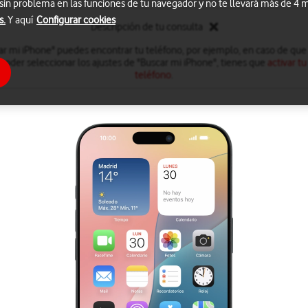
 sin problema en las funciones de tu navegador y no te llevará más de 4
s.
Y aquí
Configurar cookies
Descripción de tu consulta
ar mi iPhone" puedes encontrar tu teléfono, por ejemplo, en caso de que 
a poder seleccionar los ajustes de "Buscar mi iPhone", tienes que
activar t
teléfono
.