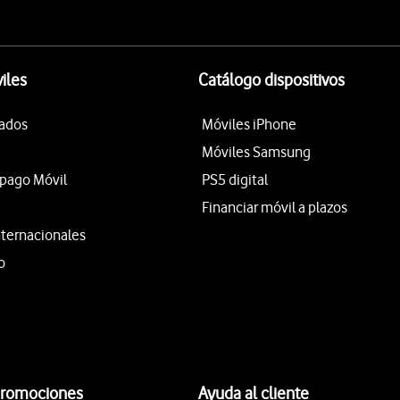
iles
Catálogo dispositivos
tados
Móviles iPhone
Móviles Samsung
epago Móvil
PS5 digital
Financiar móvil a plazos
nternacionales
o
promociones
Ayuda al cliente