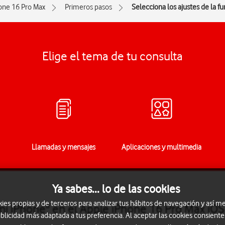
one 16 Pro Max
Primeros pasos
Selecciona los ajustes de la f
Elige el tema de tu consulta
Llamadas y mensajes
Aplicaciones y multimedia
Ya sabes... lo de las cookies
s propias y de terceros para analizar tus hábitos de navegación y así me
mi iPhone" en el Apple iPhone 16 Pro Max iOS
blicidad más adaptada a tus preferencia. Al aceptar las cookies consiente