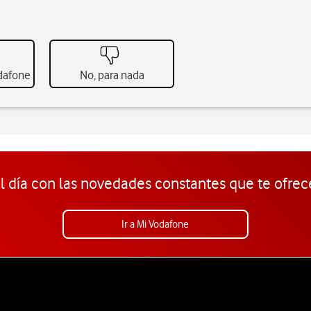
odafone
No, para nada
l día con las novedades constantes que te ofrec
Ir a Mi Vodafone