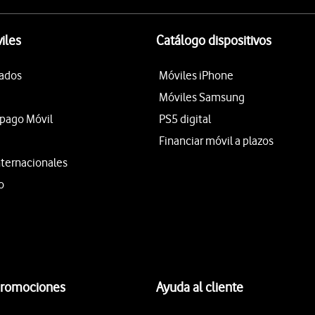
iles
Catálogo dispositivos
tados
Móviles iPhone
Móviles Samsung
epago Móvil
PS5 digital
Financiar móvil a plazos
nternacionales
o
promociones
Ayuda al cliente