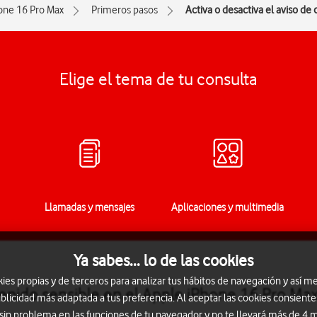
one 16 Pro Max
Primeros pasos
Activa o desactiva el aviso de
Elige el tema de tu consulta
Llamadas y mensajes
Aplicaciones y multimedia
Ya sabes... lo de las cookies
s propias y de terceros para analizar tus hábitos de navegación y así me
tenido sensible en el Apple iPhone 16 Pro Ma
blicidad más adaptada a tus preferencia. Al aceptar las cookies consiente
 sin problema en las funciones de tu navegador y no te llevará más de 4