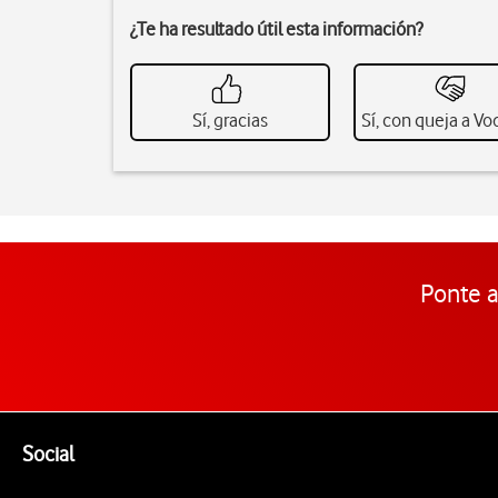
¿Te ha resultado útil esta información?
Sí, gracias
Sí, con queja a V
Ponte a
Pie de página de Vodafone
Enlaces a las redes sociales de Vodafone
Social