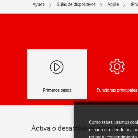
Ayuda
Guías de dispositivos
Apple
iPh
Primeros pasos
Funciones principales
Como sabes, usamos cookie
Activa o desactiva el aviso de con
usuario ofreciendo una pu
retirar tu consentimiento