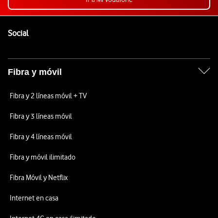
Pie de página de Vodafone
Enlaces a las redes sociales de Vodafone
Social
Fibra y móvil
Fibra y 2 líneas móvil + TV
Fibra y 3 líneas móvil
Fibra y 4 líneas móvil
Fibra y móvil ilimitado
Fibra Móvil y Netflix
Internet en casa