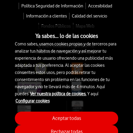
Política Seguridad de Información
Accesibilidad
Información a clientes
Calidad del servicio
Fondos Públicos
Mapa Web
Ya sabes... lo de las cookies
Como sabes, usamos cookies propias y de terceros para
© 2026 Vodafone España S.A.U.
analizar tus hábitos de navegación y así mejorar tu
Avda. América 115, 28042 Madrid
experiencia de usuario ofreciendo una publicidad más
adaptada a tus preferencia. Al aceptar las cookies
consientes estos usos, pero podrás retirar tu
consentimiento sin problema en las funciones de tu
navegador y no te llevará más de 4 minutos. Aquí
puedes
Ver nuestra política de cookies.
Y aquí
Configurar cookies
Aceptar todas
Rechazar todas