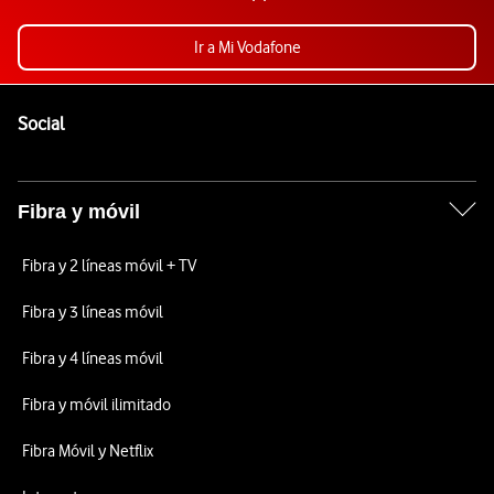
Ir a Mi Vodafone
Pie de página de Vodafone
Enlaces a las redes sociales de Vodafone
Social
Fibra y móvil
Fibra y 2 líneas móvil + TV
Fibra y 3 líneas móvil
Fibra y 4 líneas móvil
Fibra y móvil ilimitado
Fibra Móvil y Netflix