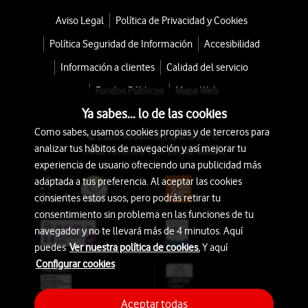
Aviso Legal
Política de Privacidad y Cookies
Política Seguridad de Información
Accesibilidad
Información a clientes
Calidad del servicio
Fondos Públicos
Mapa Web
Ya sabes... lo de las cookies
Como sabes, usamos cookies propias y de terceros para
© 2026 Vodafone España S.A.U.
analizar tus hábitos de navegación y así mejorar tu
Avda. América 115, 28042 Madrid
experiencia de usuario ofreciendo una publicidad más
adaptada a tus preferencia. Al aceptar las cookies
consientes estos usos, pero podrás retirar tu
consentimiento sin problema en las funciones de tu
navegador y no te llevará más de 4 minutos. Aquí
puedes
Ver nuestra política de cookies.
Y aquí
Configurar cookies
Aceptar todas