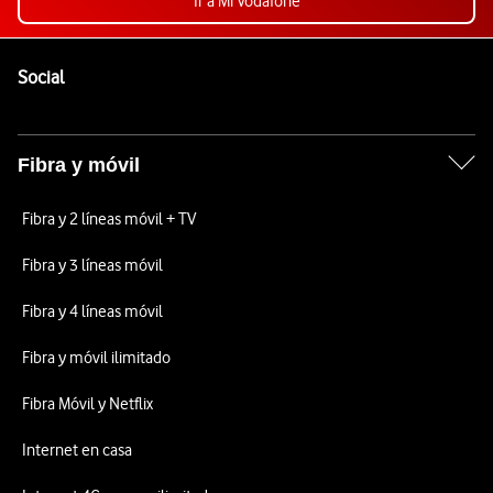
Ir a Mi Vodafone
Pie de página de Vodafone
Enlaces a las redes sociales de Vodafone
Social
Fibra y móvil
Fibra y 2 líneas móvil + TV
Fibra y 3 líneas móvil
Fibra y 4 líneas móvil
Fibra y móvil ilimitado
Fibra Móvil y Netflix
Internet en casa