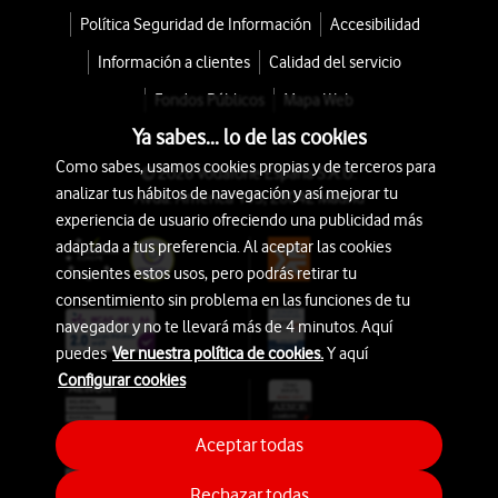
Política Seguridad de Información
Accesibilidad
Información a clientes
Calidad del servicio
Fondos Públicos
Mapa Web
Ya sabes... lo de las cookies
Como sabes, usamos cookies propias y de terceros para
© 2026 Vodafone España S.A.U.
analizar tus hábitos de navegación y así mejorar tu
Avda. América 115, 28042 Madrid
experiencia de usuario ofreciendo una publicidad más
adaptada a tus preferencia. Al aceptar las cookies
consientes estos usos, pero podrás retirar tu
consentimiento sin problema en las funciones de tu
navegador y no te llevará más de 4 minutos. Aquí
puedes
Ver nuestra política de cookies.
Y aquí
Configurar cookies
Aceptar todas
Rechazar todas