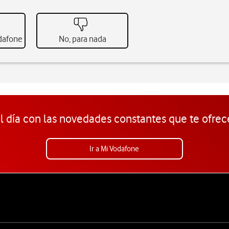
odafone
No, para nada
l día con las novedades constantes que te ofrec
Ir a Mi Vodafone