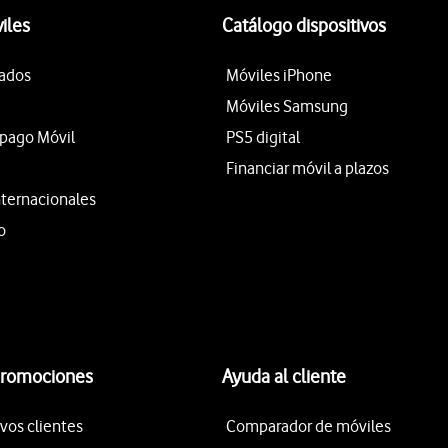
iles
Catálogo dispositivos
tados
Móviles iPhone
Móviles Samsung
epago Móvil
PS5 digital
Financiar móvil a plazos
nternacionales
o
promociones
Ayuda al cliente
vos clientes
Comparador de móviles