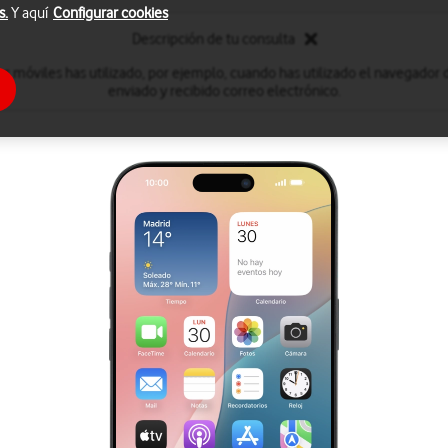
s.
Y aquí
Configurar cookies
Descripción de tu consulta
s móviles has utilizado, por ejemplo, cuando has utilizado el navegador 
enviado y recibido correo electrónico.