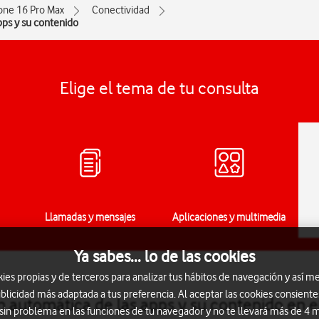
one 16 Pro Max
Conectividad
apps y su contenido
Elige el tema de tu consulta
Llamadas y mensajes
Aplicaciones y multimedia
Ya sabes... lo de las cookies
s propias y de terceros para analizar tus hábitos de navegación y así me
blicidad más adaptada a tus preferencia. Al aceptar las cookies consiente
ón automática de las apps y su contenido en 
 sin problema en las funciones de tu navegador y no te llevará más de 4