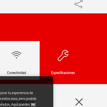
Conectividad
Especificaciones
jorar tu experiencia de
s estos usos, pero podrás
el Apple iPhone
 minutos. Aquí puedes
Ver