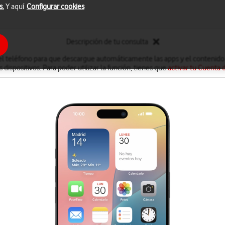
s.
Y aquí
Configurar cookies
Descripción de tu consulta
el teléfono para que descargue automáticamente las apps y el contenido 
 dispositivos. Para poder utilizar la función, tienes que
activar tu Cuenta 