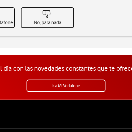
odafone
No, para nada
l día con las novedades constantes que te ofrec
Ir a Mi Vodafone