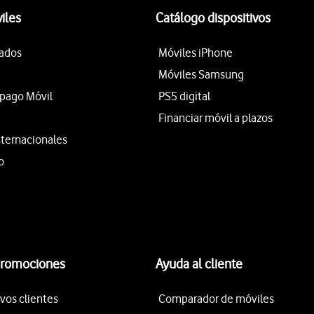
iles
Catálogo dispositivos
tados
Móviles iPhone
Móviles Samsung
epago Móvil
PS5 digital
Financiar móvil a plazos
nternacionales
o
promociones
Ayuda al cliente
vos clientes
Comparador de móviles