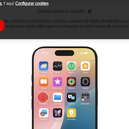
s.
Y aquí
Configurar cookies
Descripción de tu consulta
er de contacto y compartirlo con otros usuarios de Apple donde eres su c
s una llamada, envías iMessages o compartes tu información de contact