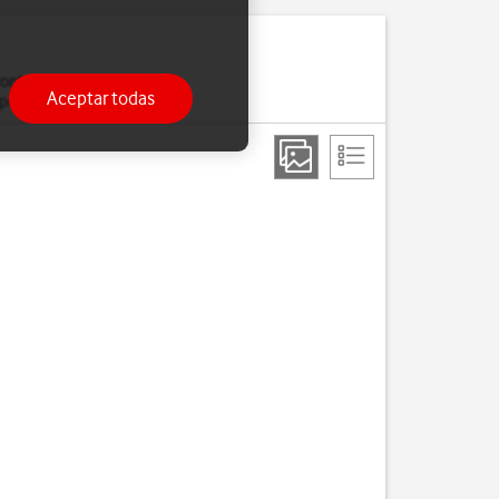
ontacto, por ejemplo,
Aceptar todas
o por NameDrop.