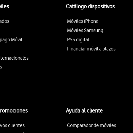
iles
Catálogo dispositivos
tados
Móviles iPhone
Móviles Samsung
epago Móvil
PS5 digital
Financiar móvil a plazos
nternacionales
o
promociones
Ayuda al cliente
vos clientes
Comparador de móviles