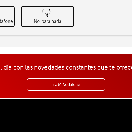
odafone
No, para nada
l día con las novedades constantes que te ofrec
Ir a Mi Vodafone