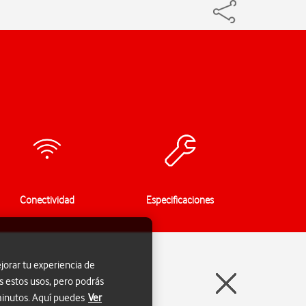
Conectividad
Especificaciones
jorar tu experiencia de
s estos usos, pero podrás
 minutos. Aquí puedes
Ver