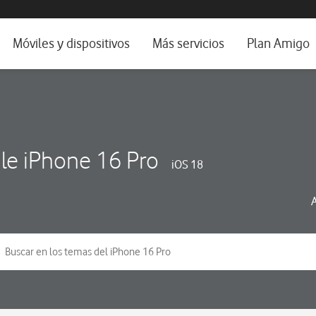
da e idioma
Móviles y dispositivos
Más servicios
Plan Amigo
fone TV
Móviles
Alianza Vodafone e Iberdrola
il 5G
Imagen y Sonido
Servicios avanzados
tura
Ver todos
le iPhone 16 Pro
iOS 18
dencias