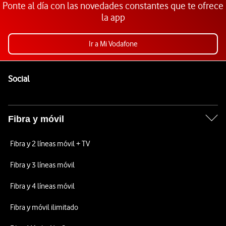
Ponte al día con las novedades constantes que te ofrece
la app
Ir a Mi Vodafone
Pie de página de Vodafone
Enlaces a las redes sociales de Vodafone
Social
Fibra y móvil
Fibra y 2 líneas móvil + TV
Fibra y 3 líneas móvil
Fibra y 4 líneas móvil
Fibra y móvil ilimitado