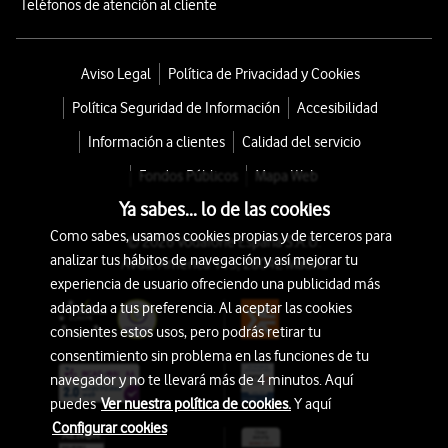
Teléfonos de atención al cliente
Aviso Legal
Política de Privacidad y Cookies
Política Seguridad de Información
Accesibilidad
Información a clientes
Calidad del servicio
Fondos Públicos
Mapa Web
Ya sabes... lo de las cookies
Como sabes, usamos cookies propias y de terceros para
© 2026 Vodafone España S.A.U.
analizar tus hábitos de navegación y así mejorar tu
Avda. América 115, 28042 Madrid
experiencia de usuario ofreciendo una publicidad más
adaptada a tus preferencia. Al aceptar las cookies
consientes estos usos, pero podrás retirar tu
consentimiento sin problema en las funciones de tu
navegador y no te llevará más de 4 minutos. Aquí
puedes
Ver nuestra política de cookies.
Y aquí
Configurar cookies