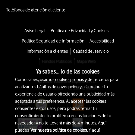
Teléfonos de atención al cliente
Aviso Legal
Política de Privacidad y Cookies
Política Seguridad de Información
Accesibilidad
Información a clientes
Calidad del servicio
Fondos Públicos
Mapa Web
Ya sabes... lo de las cookies
Como sabes, usamos cookies propias y de terceros para
© 2026 Vodafone España S.A.U.
analizar tus hábitos de navegación y así mejorar tu
Avda. América 115, 28042 Madrid
experiencia de usuario ofreciendo una publicidad más
adaptada a tus preferencia. Al aceptar las cookies
consientes estos usos, pero podrás retirar tu
consentimiento sin problema en las funciones de tu
navegador y no te llevará más de 4 minutos. Aquí
puedes
Ver nuestra política de cookies.
Y aquí