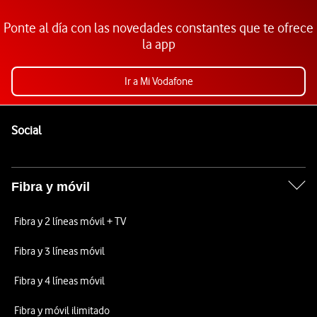
Ponte al día con las novedades constantes que te ofrece
la app
Ir a Mi Vodafone
Pie de página de Vodafone
Enlaces a las redes sociales de Vodafone
Social
Fibra y móvil
Fibra y 2 líneas móvil + TV
Fibra y 3 líneas móvil
Fibra y 4 líneas móvil
Fibra y móvil ilimitado