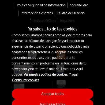
Política Seguridad de Información
Accesibilidad
Información a clientes
Calidad del servicio
Fondos Públicos
Mapa Web
Ya sabes... lo de las cookies
Como sabes, usamos cookies propias y de terceros para
© 2026 Vodafone España S.A.U.
analizar tus hábitos de navegación y así mejorar tu
Avda. América 115, 28042 Madrid
experiencia de usuario ofreciendo una publicidad más
adaptada a tus preferencia. Al aceptar las cookies
consientes estos usos, pero podrás retirar tu
consentimiento sin problema en las funciones de tu
navegador y no te llevará más de 4 minutos. Aquí
puedes
Ver nuestra política de cookies.
Y aquí
Configurar cookies
Aceptar todas
Rechazar todas