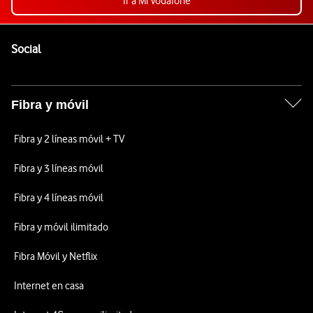
Ir a Mi Vodafone
Pie de página de Vodafone
Enlaces a las redes sociales de Vodafone
Social
Fibra y móvil
Fibra y 2 líneas móvil + TV
Fibra y 3 líneas móvil
Fibra y 4 líneas móvil
Fibra y móvil ilimitado
Fibra Móvil y Netflix
Internet en casa