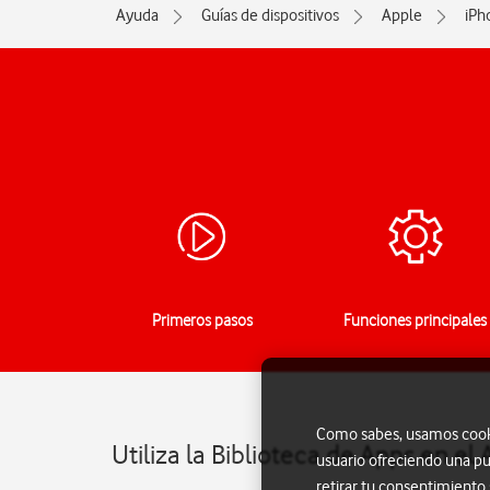
Ayuda
Guías de dispositivos
Apple
iPh
Primeros pasos
Funciones principales
Como sabes, usamos cookie
Utiliza la Biblioteca de Apps en el
usuario ofreciendo una pu
retirar tu consentimiento