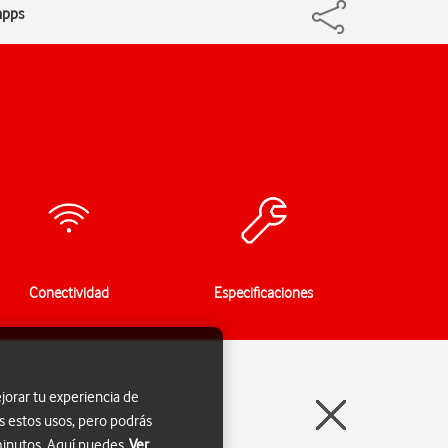
 apps
Conectividad
Especificaciones
jorar tu experiencia de
s estos usos, pero podrás
 minutos. Aquí puedes
Ver