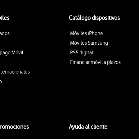
iles
Catálogo dispositivos
tados
Móviles iPhone
Móviles Samsung
epago Móvil
PS5 digital
Financiar móvil a plazos
nternacionales
o
promociones
Ayuda al cliente