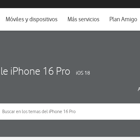
da e idioma
Móviles y dispositivos
Más servicios
Plan Amigo
fone TV
Móviles
Alianza Vodafone e Iberdrola
il 5G
Imagen y Sonido
Servicios avanzados
tura
Ver todos
le iPhone 16 Pro
iOS 18
dencias