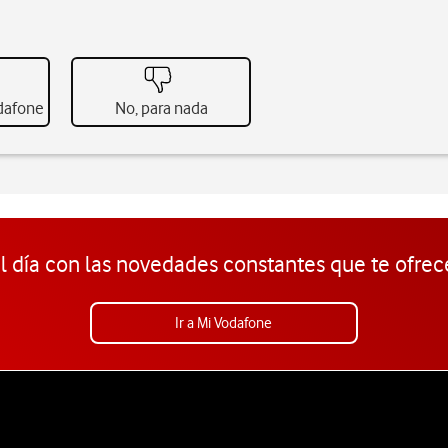
odafone
No, para nada
l día con las novedades constantes que te ofrec
Ir a Mi Vodafone