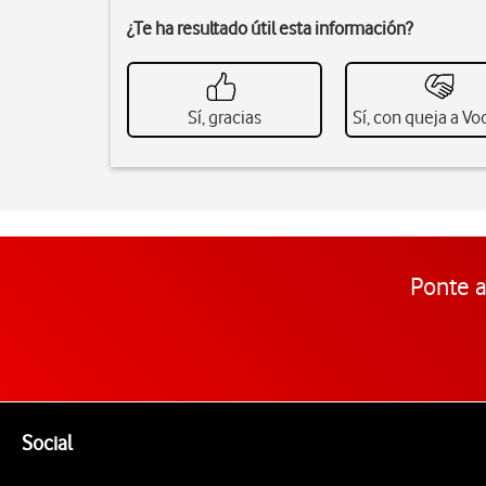
¿Te ha resultado útil esta información?
Sí, gracias
Sí, con queja a V
Ponte a
Pie de página de Vodafone
Enlaces a las redes sociales de Vodafone
Social