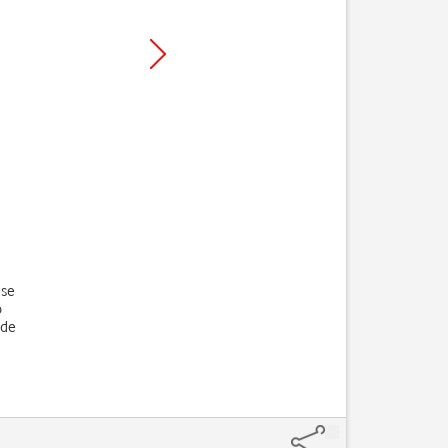
 se
o
 de