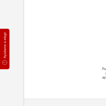
Ayúdame a elegir
Pu
ap