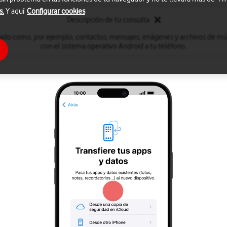
s.
Y aquí
Configurar cookies
Descripción de tu consulta
nido como, por ejemplo, contactos, mensajes, imágenes y archivos de mú
con el sistema operativo Android a tu teléfono.