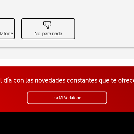
odafone
No, para nada
l día con las novedades constantes que te ofrec
Ir a Mi Vodafone