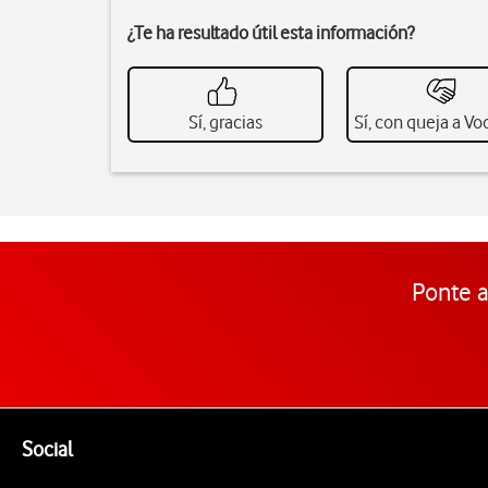
¿Te ha resultado útil esta información?
Sí, gracias
Sí, con queja a V
Ponte a
Pie de página de Vodafone
Enlaces a las redes sociales de Vodafone
Social