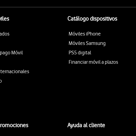
iles
Catálogo dispositivos
tados
Móviles iPhone
Móviles Samsung
epago Móvil
PS5 digital
Financiar móvil a plazos
nternacionales
o
promociones
Ayuda al cliente