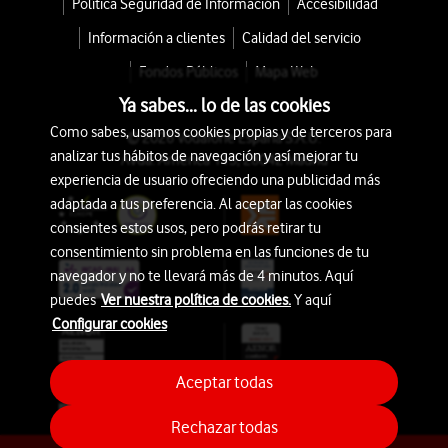
Política Seguridad de Información
Accesibilidad
Información a clientes
Calidad del servicio
Fondos Públicos
Mapa Web
Ya sabes... lo de las cookies
Como sabes, usamos cookies propias y de terceros para
© 2026 Vodafone España S.A.U.
analizar tus hábitos de navegación y así mejorar tu
Avda. América 115, 28042 Madrid
experiencia de usuario ofreciendo una publicidad más
adaptada a tus preferencia. Al aceptar las cookies
consientes estos usos, pero podrás retirar tu
consentimiento sin problema en las funciones de tu
navegador y no te llevará más de 4 minutos. Aquí
puedes
Ver nuestra política de cookies.
Y aquí
Configurar cookies
Aceptar todas
Rechazar todas