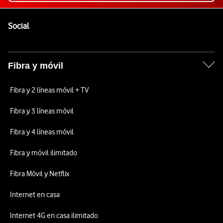
Pie de página de Vodafone
Enlaces a las redes sociales de Vodafone
Social
Fibra y móvil
Fibra y 2 líneas móvil + TV
Fibra y 3 líneas móvil
Fibra y 4 líneas móvil
Fibra y móvil ilimitado
Fibra Móvil y Netflix
Internet en casa
Internet 4G en casa ilimitado