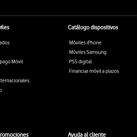
iles
Catálogo dispositivos
tados
Móviles iPhone
Móviles Samsung
epago Móvil
PS5 digital
Financiar móvil a plazos
nternacionales
o
promociones
Ayuda al cliente