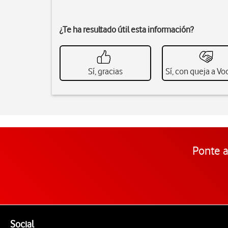
¿Te ha resultado útil esta información?
Sí, gracias
Sí, con queja a V
Ponte a
Pie de página de Vodafone
Enlaces a las redes sociales de Vodafone
Social