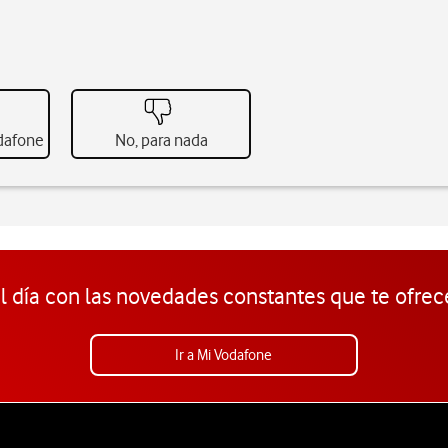
odafone
No, para nada
l día con las novedades constantes que te ofrec
Ir a Mi Vodafone