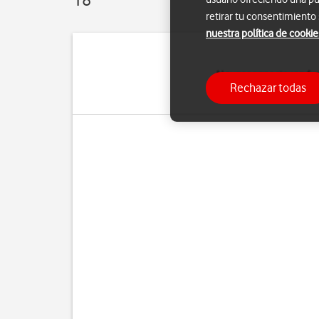
retirar tu consentimiento
nuestra política de cookie
Algunas apps siguen fun
Rechazar todas
para que actualice el 