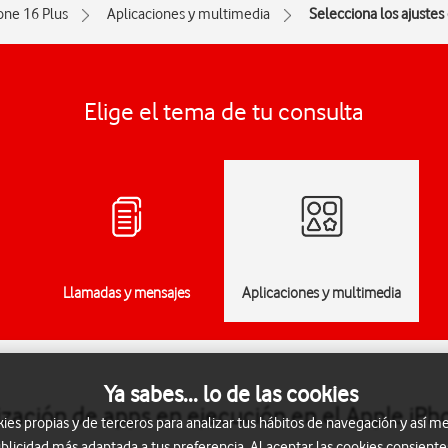
one 16 Plus
Aplicaciones y multimedia
Selecciona los ajustes
Elige el tema de tu consulta
Llamadas y mensajes
Aplicaciones y multimedia
Ya sabes... lo de las cookies
lización de apps en ejecución en el Apple iPh
s propias y de terceros para analizar tus hábitos de navegación y así me
blicidad más adaptada a tus preferencia. Al aceptar las cookies consiente