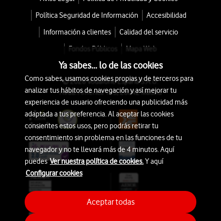
Política Seguridad de Información
Accesibilidad
Información a clientes
Calidad del servicio
Fondos Públicos
Mapa Web
Ya sabes... lo de las cookies
Como sabes, usamos cookies propias y de terceros para
© 2026 Vodafone España S.A.U.
analizar tus hábitos de navegación y así mejorar tu
Avda. América 115, 28042 Madrid
experiencia de usuario ofreciendo una publicidad más
adaptada a tus preferencia. Al aceptar las cookies
consientes estos usos, pero podrás retirar tu
consentimiento sin problema en las funciones de tu
navegador y no te llevará más de 4 minutos. Aquí
puedes
Ver nuestra política de cookies.
Y aquí
Configurar cookies
Aceptar todas