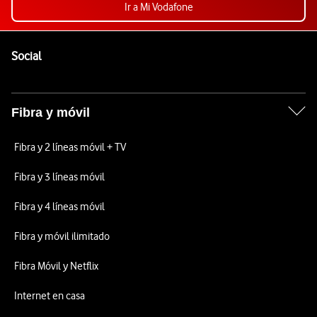
Ir a Mi Vodafone
Pie de página de Vodafone
Enlaces a las redes sociales de Vodafone
Social
Fibra y móvil
Fibra y 2 líneas móvil + TV
Fibra y 3 líneas móvil
Fibra y 4 líneas móvil
Fibra y móvil ilimitado
Fibra Móvil y Netflix
Internet en casa