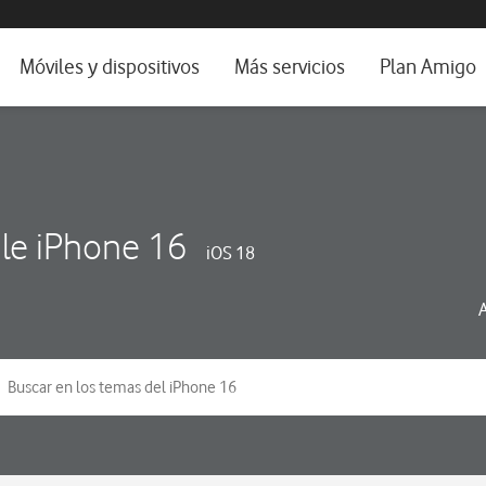
da e idioma
Móviles y dispositivos
Más servicios
Plan Amigo
fone TV
Móviles
Alianza Vodafone e Iberdrola
il 5G
Imagen y Sonido
Servicios avanzados
tura
Ver todos
le iPhone 16
iOS 18
dencias