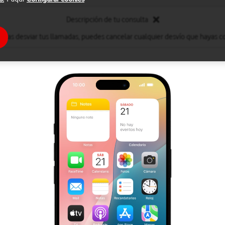
Descripción de tu consulta
eseas desviar tus llamadas, puedes cancelar cualquier desvío que hayas c