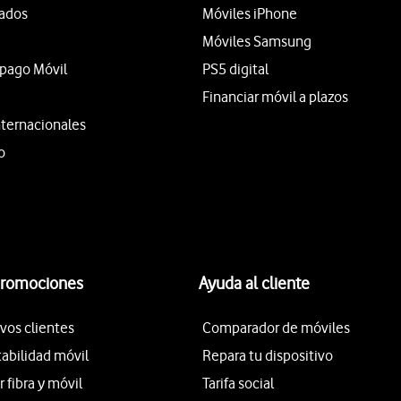
tados
Móviles iPhone
Móviles Samsung
epago Móvil
PS5 digital
Financiar móvil a plazos
nternacionales
o
promociones
Ayuda al cliente
vos clientes
Comparador de móviles
tabilidad móvil
Repara tu dispositivo
fibra y móvil
Tarifa social