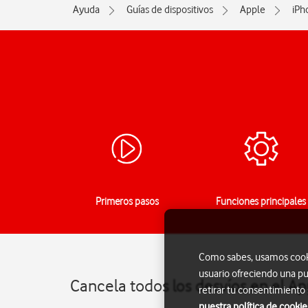
Ayuda
Guías de dispositivos
Apple
iPh
Primeros pasos
Funciones principales
Como sabes, usamos cookie
usuario ofreciendo una pu
Cancela todos los desvíos en el A
retirar tu consentimiento
nuestra política de cookie