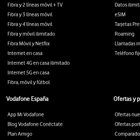
Fibra y 2 líneas móvil + TV
Datos ilimi
Fibra y 3 líneas móvil
eSIM
Fibra y 4 líneas móvil
Tarjetas Pr
Fibra y móvil ilimitado
Roaming
Fibra Móvil y Netflix
Llamadas i
Internet en casa
Teléfono fij
Internet 4G en casa ilimitado
Internet 5G en casa
Fibra, móvil y fútbol
Vodafone España
Ofertas y 
App Mi Vodafone
Ofertas nue
Blog Vodafone Conéctate
Ofertas por
Plan Amigo
Comparador 