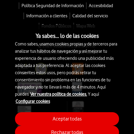
Política Seguridad de Información
Accesibilidad
Información a clientes
Calidad del servicio
Fondos Públicos
Mapa Web
Ya sabes... lo de las cookies
Como sabes, usamos cookies propias y de terceros para
© 2026 Vodafone España S.A.U.
analizar tus hábitos de navegación y así mejorar tu
Avda. América 115, 28042 Madrid
experiencia de usuario ofreciendo una publicidad más
adaptada a tus preferencia. Al aceptar las cookies
consientes estos usos, pero podrás retirar tu
consentimiento sin problema en las funciones de tu
navegador y no te llevará más de 4 minutos. Aquí
puedes
Ver nuestra política de cookies.
Y aquí
Configurar cookies
Aceptar todas
Rechazar todas