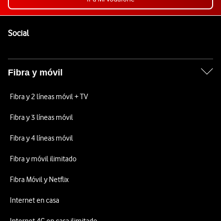
Pie de página de Vodafone
Enlaces a las redes sociales de Vodafone
Social
Fibra y móvil
Fibra y 2 líneas móvil + TV
Fibra y 3 líneas móvil
Fibra y 4 líneas móvil
Fibra y móvil ilimitado
Fibra Móvil y Netflix
Internet en casa