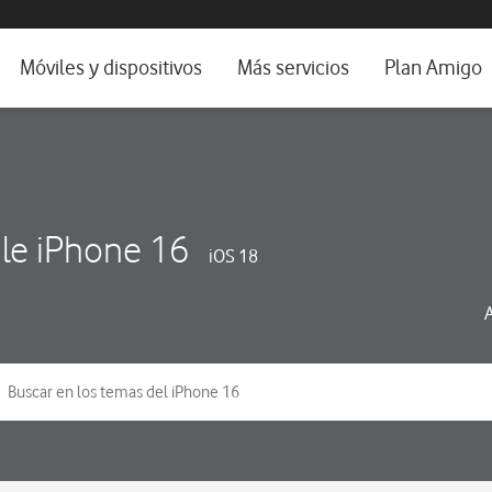
da e idioma
Móviles y dispositivos
Más servicios
Plan Amigo
fone TV
Móviles
Alianza Vodafone e Iberdrola
il 5G
Imagen y Sonido
Servicios avanzados
tura
Ver todos
le iPhone 16
iOS 18
dencias