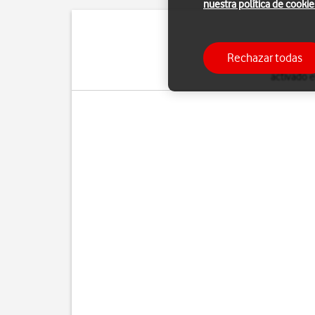
nuestra política de cookie
Puedes interrumpir t
Rechazar todas
instrumentos de un avió
activado e