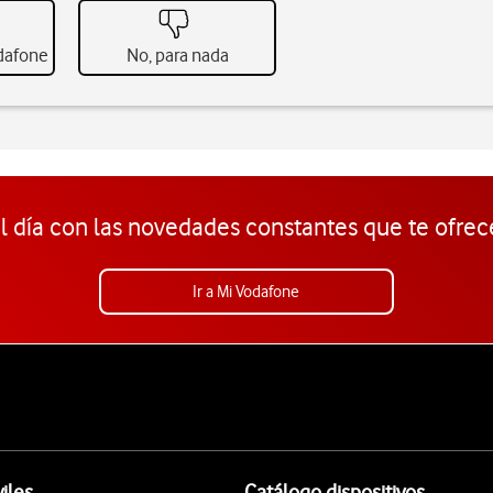
odafone
No, para nada
l día con las novedades constantes que te ofrec
Ir a Mi Vodafone
iles
Catálogo dispositivos