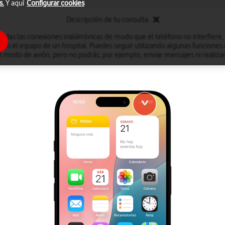
s.
Y aquí
Configurar cookies
Descripción de tu consulta
odas las conexiones inalámbricas de modo que el teléfono no interfiere,
n o el equipo de un hospital. Puedes seguir utilizando algunas funciones
l modo de avión, pero no podrás, por ejemplo, enviar mensajes ni realiza