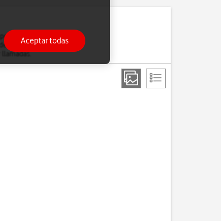
 por ejemplo, con los
Aceptar todas
 del teléfono cuando has
r llamadas.