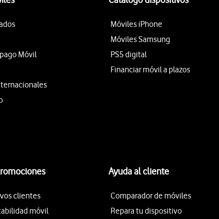
tados
Móviles iPhone
Móviles Samsung
epago Móvil
PS5 digital
Financiar móvil a plazos
nternacionales
o
promociones
Ayuda al cliente
vos clientes
Comparador de móviles
tabilidad móvil
Repara tu dispositivo