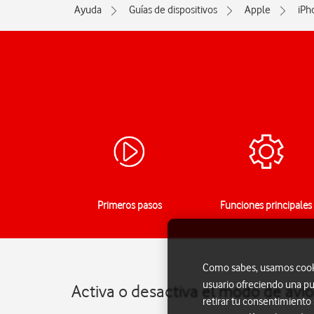
Ayuda
Guías de dispositivos
Apple
iPh
Primeros pasos
Funciones principales
Como sabes, usamos cookie
usuario ofreciendo una pu
Activa o desactiva el modo de avi
retirar tu consentimiento