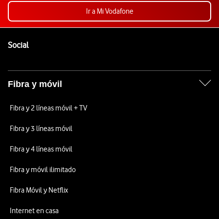
Ir a Mi Vodafone
Pie de página de Vodafone
Enlaces a las redes sociales de Vodafone
Social
Fibra y móvil
Fibra y 2 líneas móvil + TV
Fibra y 3 líneas móvil
Fibra y 4 líneas móvil
Fibra y móvil ilimitado
Fibra Móvil y Netflix
Internet en casa