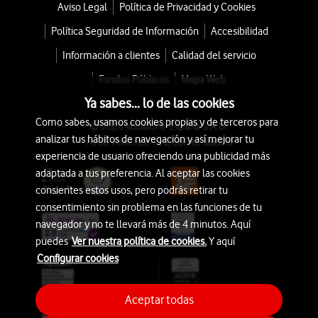
Aviso Legal
Política de Privacidad y Cookies
Política Seguridad de Información
Accesibilidad
Información a clientes
Calidad del servicio
Fondos Públicos
Mapa Web
Ya sabes... lo de las cookies
Como sabes, usamos cookies propias y de terceros para
© 2026 Vodafone España S.A.U.
analizar tus hábitos de navegación y así mejorar tu
Avda. América 115, 28042 Madrid
experiencia de usuario ofreciendo una publicidad más
adaptada a tus preferencia. Al aceptar las cookies
consientes estos usos, pero podrás retirar tu
consentimiento sin problema en las funciones de tu
navegador y no te llevará más de 4 minutos. Aquí
puedes
Ver nuestra política de cookies.
Y aquí
Configurar cookies
Aceptar todas